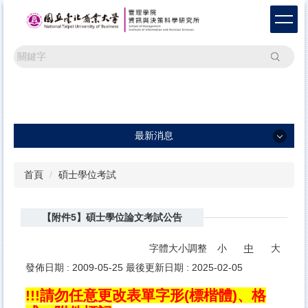
跳
到
主
要
搜尋
內
容
區
最新消息
最新消息
首頁
碩士學位考試
一般公告
【附件5】碩士學位論文考試公告
學術活動
研討會訊息及論文徵稿
字體大小調整
小
中
大
發佈日期 :
2009-05-25
最後更新日期 :
2025-02-05
!!!請勿任意更改表單字形(標楷體)、格