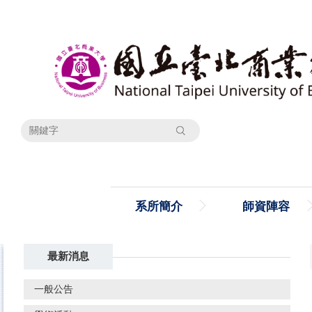
跳
到
主
要
內
容
區
搜尋
系所簡介
師資陣容
最新消息
一般公告