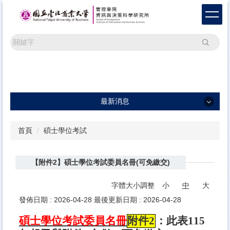
跳
到
主
要
搜尋
內
容
區
最新消息
最新消息
首頁
碩士學位考試
一般公告
【附件2】碩士學位考試委員名冊(可免繳交)
學術活動
研討會訊息及論文徵稿
字體大小調整
小
中
大
發佈日期 :
2026-04-28
最後更新日期 :
2026-04-28
碩士學位考試委員名冊
附件2
：
此表115