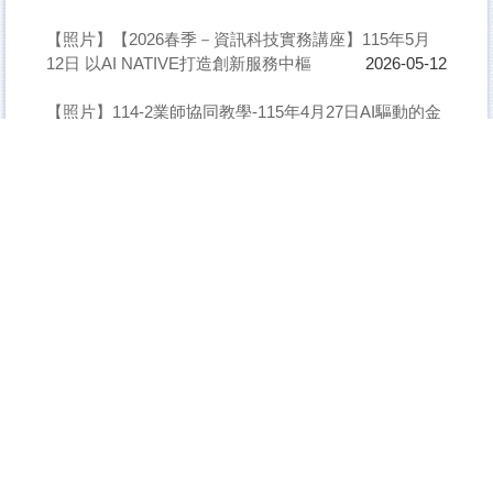
【照片】【2026春季－資訊科技實務講座】115年5月
12日 以AI NATIVE打造創新服務中樞
2026-05-12
【照片】114-2業師協同教學-115年4月27日AI驅動的金
融科技
2026-05-04
【照片】【2026春季－AI科技趨勢系列演講】115年4月
29日 我JAVA被當 但我現在在創業
2026-04-29
【照片】【2026春季－資訊科技實務講座】115年4月
28日 AI與數位科技對職場問題解決能力的培養
2026-04-28
【榮譽】恭賀本所 余靜雯 同學 入選 2026年馬來西亞保
齡球公開賽 中華台北保齡球國家代表隊
2026-04-28
【照片】【2026春季－AI科技趨勢系列演講】115年4月
22日 從英文寫作經驗的角度探討AI英文論文的書寫技巧
2026-04-22