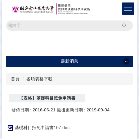
跳
到
主
要
搜尋
內
容
區
最新消息
最新消息
首頁
各項表格下載
一般公告
【表格】基礎科目抵免申請書
學術活動
研討會訊息及論文徵稿
發佈日期 :
2016-06-21
最後更新日期 :
2019-09-04
基礎科目抵免申請書107.doc