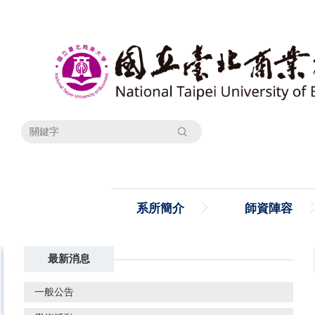
跳
到
主
要
內
容
區
搜尋
系所簡介
師資陣容
最新消息
一般公告