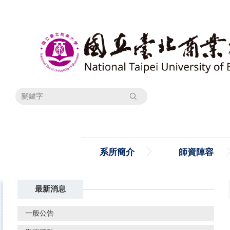
跳
到
主
要
內
容
區
搜尋
系所簡介
師資陣容
最新消息
一般公告