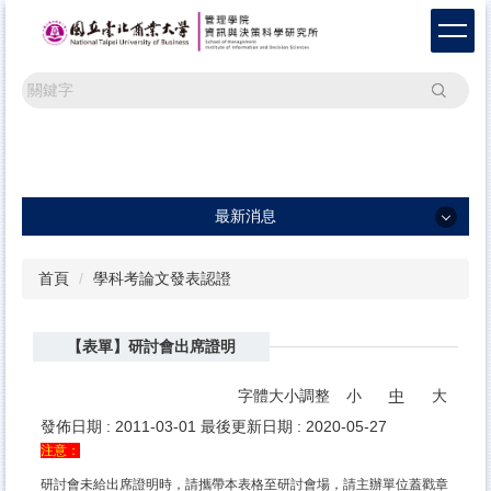
跳
到
主
要
搜尋
內
容
區
最新消息
最新消息
首頁
學科考論文發表認證
一般公告
【表單】研討會出席證明
學術活動
研討會訊息及論文徵稿
字體大小調整
小
中
大
發佈日期 :
2011-03-01
最後更新日期 :
2020-05-27
注意：
研討會未給出席證明時，請攜帶本表格至研討會場，
請主辦單位蓋戳章