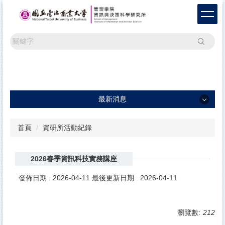
跳
到
主
要
搜尋
內
容
區
最新消息
最新消息
首頁
資研所活動紀錄
一般公告
2026春季資訊科技實務講座
學術活動
研討會訊息及論文徵稿
發佈日期 :
2026-04-11
最後更新日期 :
2026-04-11
瀏覽數:
212