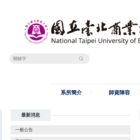
跳
到
主
要
內
容
區
搜尋
系所簡介
師資陣容
最新消息
一般公告