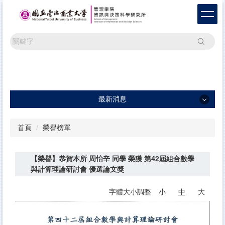
跳
到
主
要
搜尋
內
容
區
最新消息
最新消息
首頁
榮譽榜單
一般公告
【榮譽】恭賀本所 周怡辛 同學 榮獲 第42屆組合數學
學術活動
與計算理論研討會 優選論文獎
研討會訊息及論文徵稿
字體大小調整
小
中
大