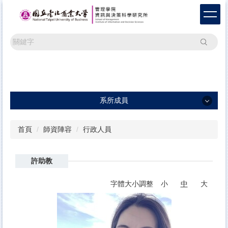
跳
到
主
要
搜尋
內
容
區
系所成員
系所成員
首頁
師資陣容
行政人員
專任教師
許助教
行政人員
字體大小調整
小
中
大