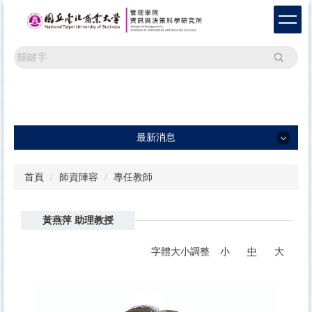
跳
到
主
要
搜尋
內
容
區
最新消息
最新消息
首頁
師資陣容
專任教師
一般公告
黃燕萍 助理教授
學術活動
研討會訊息及論文徵稿
字體大小調整
小
中
大